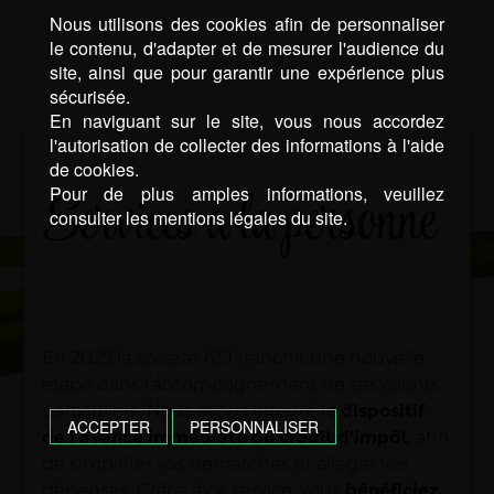
Nous utilisons des cookies afin de personnaliser
le contenu, d'adapter et de mesurer l'audience du
site, ainsi que pour garantir une expérience plus
sécurisée.
En naviguant sur le site, vous nous accordez
l'autorisation de collecter des informations à l'aide
de cookies.
Services à la personne
Pour de plus amples informations, veuillez
consulter les mentions légales du site.
En 2025 la société ATJ franchit une nouvelle
étape dans l’accompagnement de ses clients
particuliers. Nous avons intégré le
dispositif
ACCEPTER
PERSONNALISER
de l’avance immédiate du crédit d’impôt
, afin
de simplifier vos démarches et alléger vos
dépenses. Grâce à ce service, vous
bénéficiez