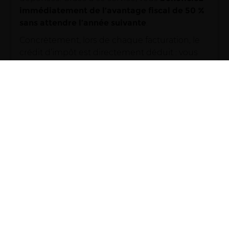
immédiatement de l’avantage fiscal de 50 %
sans attendre l’année suivante
.
Concrètement, lors de chaque facturation, le
crédit d’impôt est directement déduit : vous
ne réglez que le montant restant à votre
charge.
Nos prestations couvrent l’ensemble des
travaux d’entretien courant de jardin,
notamment :
La taille des haies et des arbres, ainsi
que le désherbage manuel
Le débroussaillage
L’évacuation des déchets verts issus de