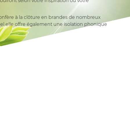
uiront selon votre inspiration ou votre
onfère à la clôture en brandes de nombreux
suel elle offre également une isolation phonique