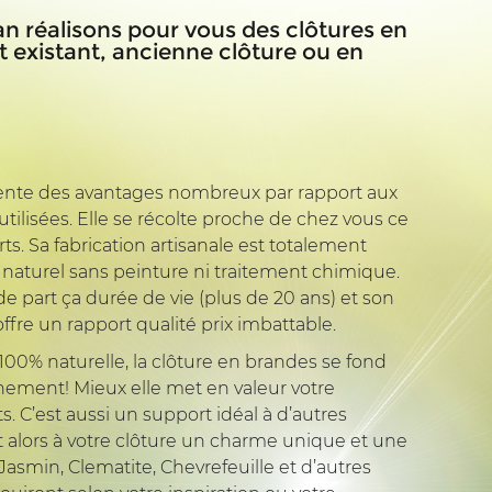
an réalisons pour vous des clôtures en
 existant, ancienne clôture ou en
ente des avantages nombreux par rapport aux
utilisées. Elle se récolte proche de chez vous ce
urts. Sa fabrication artisanale est totalement
 naturel sans peinture ni traitement chimique.
 part ça durée de vie (plus de 20 ans) et son
ffre un rapport qualité prix imbattable.
00% naturelle, la clôture en brandes se fond
nement! Mieux elle met en valeur votre
s. C’est aussi un support idéal à d’autres
t alors à votre clôture un charme unique et une
 Jasmin, Clematite, Chevrefeuille et d’autres