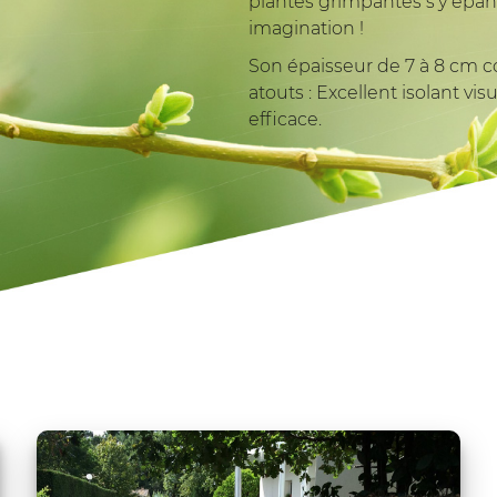
plantes grimpantes s’y epano
imagination !
Son épaisseur de 7 à 8 cm c
atouts : Excellent isolant vi
efficace.