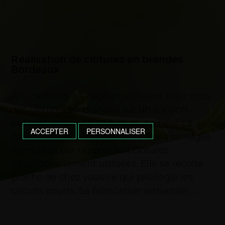
Réalisation de clôtures en brandes
Bordeaux
A.T.J services à Léognan réalisons pour vous
des clôtures en brandes sur un support
existant, ancienne clôture ou en neuf La
ACCEPTER
PERSONNALISER
brande de bruyères présente des avantages
nombreux par rapport aux clôtures
traditionnellement utilisées. Elle se récolte
proche de chez vous ce qui privilégie les
circuits courts. Sa fabrication artisanale …