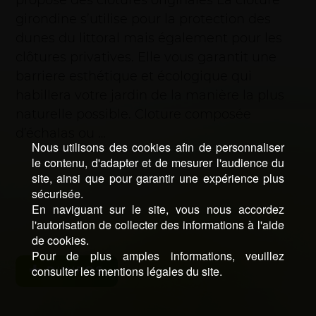
propose des clôtures originales La clôture
girondine s’utilise pour la protection des
dunes du littoral mais également pour les
clôtures privatives. Elle vous garantit une
barriere esthétique et écologique qui
habillera votre jardin de la manière la plus
naturelle possible. Cloture composée
d’échalas ou …
Nous utilisons des cookies afin de personnaliser
le contenu, d'adapter et de mesurer l'audience du
site, ainsi que pour garantir une expérience plus
sécurisée.
En naviguant sur le site, vous nous accordez
l'autorisation de collecter des informations à l'aide
de cookies.
Pour de plus amples informations, veuillez
consulter les mentions légales du site.
D’INFOS